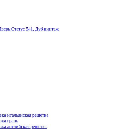
Дверь Статус 541, Дуб винтаж
вка итальянская решетка
вка грань
овка английская решетка