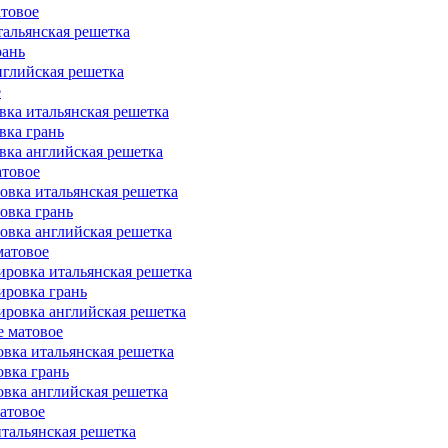
атовое
тальянская решетка
рань
нглийская решетка
е
овка итальянская решетка
вка грань
овка английская решетка
атовое
ровка итальянская решетка
овка грань
ровка английская решетка
матовое
вировка итальянская решетка
ировка грань
вировка английская решетка
е матовое
овка итальянская решетка
овка грань
овка английская решетка
матовое
итальянская решетка