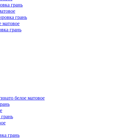
овка грань
матовое
ировка грань
е матовое
овка грань
тинато белое матовое
грань
е
 грань
вое
вка грань