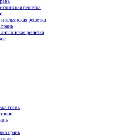
грань
английская решетка
е
а итальянская решетка
 грань
а английская решетка
вое
вка грань
атовое
рань
е
вка грань
атовое