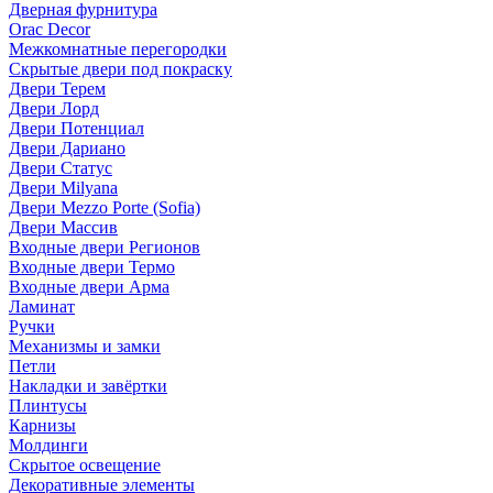
Дверная фурнитура
Orac Decor
Межкомнатные перегородки
Скрытые двери под покраскy
Двери Терем
Двери Лорд
Двери Потенциал
Двери Дариано
Двери Статус
Двери Milyana
Двери Mezzo Porte (Sofia)
Двери Массив
Входные двери Регионов
Входные двери Термо
Входные двери Арма
Ламинат
Ручки
Механизмы и замки
Петли
Накладки и завёртки
Плинтусы
Карнизы
Молдинги
Скрытое освещение
Декоративные элементы