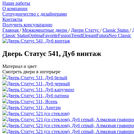
Наши работы
О компании
Сотрудничество с дизайнерами
Контакты
Получить консультацию
Главная
/
Межкомнатные двери
/
Двери Статус
/
Classic Status
/
Classic Status
Optima
Favorite
Fusion
Trend
Elegant
Futura
Neo Classic
Дверь Статус 541, Дуб винтаж
Материал и цвет
Смотреть двери в интерьере
Дверь Статус 511, Дуб белый
Дверь Статус 511, Дуб черный
Дверь Статус 511, Дуб капучино
Дверь Статус 511, Дуб патина
Дверь Статус 511, Ясень
Дверь Статус 511, Анегри
Дверь Статус 521 (со стеклом)
Дверь Статус 521 (со стеклом), Дуб серый, Алмазная гравиро
Дверь Статус 521 (со стеклом), Дуб серый, Алмазная гравиро
Дверь Статус 521 (со стеклом), Дуб серый, Алмазная гравир