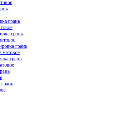
атовое
рань
е
вка грань
атовое
овка грань
матовое
ировка грань
е матовое
овка грань
матовое
грань
е
 грань
вое