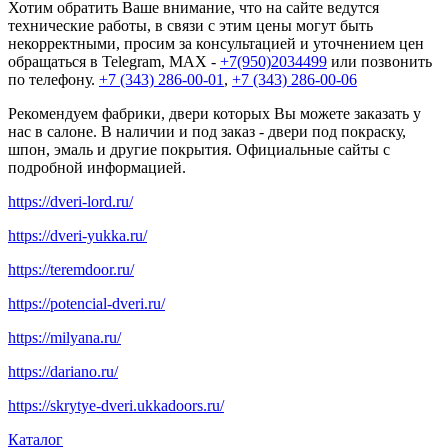
Хотим обратить Ваше внимание, что на сайте ведутся
технические работы, в связи с этим цены могут быть
некорректными, просим за консультацией и уточнением цен
обращаться в Telegram, MAX -
+7(950)2034499
или позвонить
по телефону.
+7 (343) 286-00-01
,
+7 (343) 286-00-06
Рекомендуем фабрики, двери которых Вы можете заказать у
нас в салоне. В наличии и под заказ - двери под покраску,
шпон, эмаль и другие покрытия. Официальные сайты с
подробной информацией.
https://dveri-lord.ru/
https://dveri-yukka.ru/
https://teremdoor.ru/
https://potencial-dveri.ru/
https://milyana.ru/
https://dariano.ru/
https://skrytye-dveri.ukkadoors.ru/
Каталог