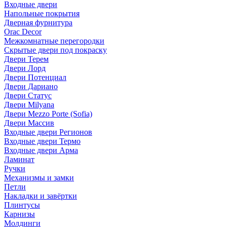
Входные двери
Напольные покрытия
Дверная фурнитура
Orac Decor
Межкомнатные перегородки
Скрытые двери под покраскy
Двери Терем
Двери Лорд
Двери Потенциал
Двери Дариано
Двери Статус
Двери Milyana
Двери Mezzo Porte (Sofia)
Двери Массив
Входные двери Регионов
Входные двери Термо
Входные двери Арма
Ламинат
Ручки
Механизмы и замки
Петли
Накладки и завёртки
Плинтусы
Карнизы
Молдинги