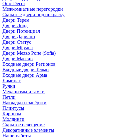
Orac Decor
Межкомнатные перегородки
Скрытые двери под покраскy
Двери Терем
Двери Лорд
Двери Потенциал
Двери Дариано
Двери Статус
Двери Milyana
Двери Mezzo Porte (Sofia)
Двери Массив
Входные двери Регионов
Входные двери Термо
Входные двери Арма
Ламинат
Ручки
Механизмы и замки
Петли
Накладки и завёртки
Плинтусы
Карнизы
Молдинги
Скрытое освещение
Декоративные элементы
Наши работы