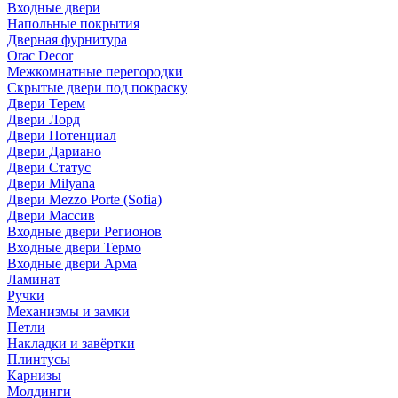
Входные двери
Напольные покрытия
Дверная фурнитура
Orac Decor
Межкомнатные перегородки
Скрытые двери под покраскy
Двери Терем
Двери Лорд
Двери Потенциал
Двери Дариано
Двери Статус
Двери Milyana
Двери Mezzo Porte (Sofia)
Двери Массив
Входные двери Регионов
Входные двери Термо
Входные двери Арма
Ламинат
Ручки
Механизмы и замки
Петли
Накладки и завёртки
Плинтусы
Карнизы
Молдинги