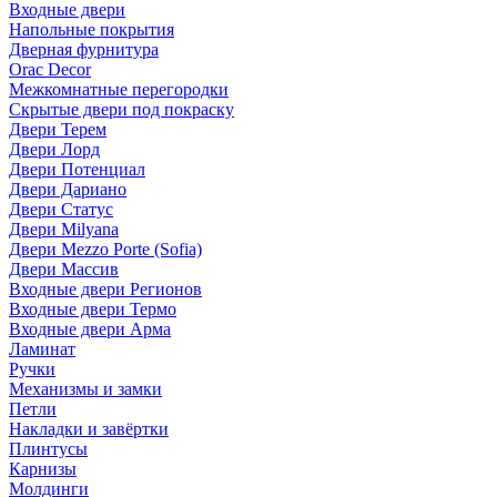
Входные двери
Напольные покрытия
Дверная фурнитура
Orac Decor
Межкомнатные перегородки
Скрытые двери под покраскy
Двери Терем
Двери Лорд
Двери Потенциал
Двери Дариано
Двери Статус
Двери Milyana
Двери Mezzo Porte (Sofia)
Двери Массив
Входные двери Регионов
Входные двери Термо
Входные двери Арма
Ламинат
Ручки
Механизмы и замки
Петли
Накладки и завёртки
Плинтусы
Карнизы
Молдинги