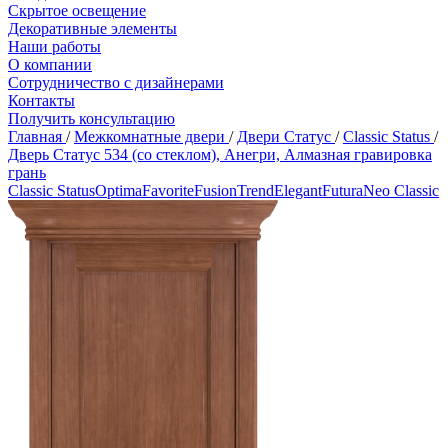
Скрытое освещение
Декоративные элементы
Наши работы
О компании
Сотрудничество с дизайнерами
Контакты
Получить консультацию
Главная
/
Межкомнатные двери
/
Двери Статус
/
Classic Status
/
Дверь Статус 534 (со стеклом), Анегри, Алмазная гравировка
грань
Classic Status
Optima
Favorite
Fusion
Trend
Elegant
Futura
Neo Classic