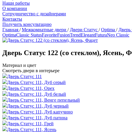
Наши работы
О компании
Сотрудничество с дизайнерами
Контакты
Получить консультацию
Главная
/
Межкомнатные двери
/
Двери Статус
/
Optima
/
Дверь 
Optima
Classic Status
Favorite
Fusion
Trend
Elegant
Futura
Neo Classic
Дверь Статус 122 (со стеклом), Ясень, 
Материал и цвет
Смотреть двери в интерьере
Дверь Статус 111
Дверь Статус 111, Дуб серый
Дверь Статус 111, Орех
Дверь Статус 111, Дуб белый
Дверь Статус 111, Венге пепельный
Дверь Статус 111, Дуб черный
Дверь Статус 111, Дуб капучино
Дверь Статус 111, Дуб патина
Дверь Статус 111, Грей
Дверь Статус 111, Ясень