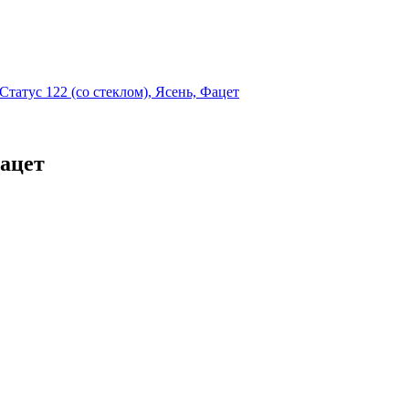
Статус 122 (со стеклом), Ясень, Фацет
Фацет