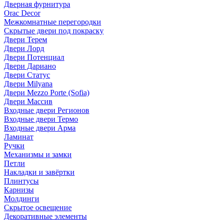
Дверная фурнитура
Orac Decor
Межкомнатные перегородки
Скрытые двери под покраскy
Двери Терем
Двери Лорд
Двери Потенциал
Двери Дариано
Двери Статус
Двери Milyana
Двери Mezzo Porte (Sofia)
Двери Массив
Входные двери Регионов
Входные двери Термо
Входные двери Арма
Ламинат
Ручки
Механизмы и замки
Петли
Накладки и завёртки
Плинтусы
Карнизы
Молдинги
Скрытое освещение
Декоративные элементы