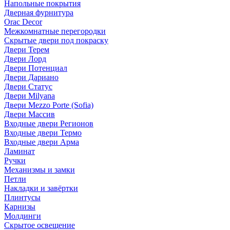
Напольные покрытия
Дверная фурнитура
Orac Decor
Межкомнатные перегородки
Скрытые двери под покраскy
Двери Терем
Двери Лорд
Двери Потенциал
Двери Дариано
Двери Статус
Двери Milyana
Двери Mezzo Porte (Sofia)
Двери Массив
Входные двери Регионов
Входные двери Термо
Входные двери Арма
Ламинат
Ручки
Механизмы и замки
Петли
Накладки и завёртки
Плинтусы
Карнизы
Молдинги
Скрытое освещение