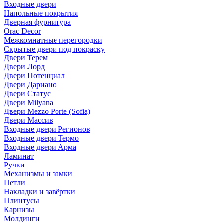
Входные двери
Напольные покрытия
Дверная фурнитура
Orac Decor
Межкомнатные перегородки
Скрытые двери под покраскy
Двери Терем
Двери Лорд
Двери Потенциал
Двери Дариано
Двери Статус
Двери Milyana
Двери Mezzo Porte (Sofia)
Двери Массив
Входные двери Регионов
Входные двери Термо
Входные двери Арма
Ламинат
Ручки
Механизмы и замки
Петли
Накладки и завёртки
Плинтусы
Карнизы
Молдинги