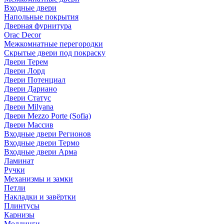
Входные двери
Напольные покрытия
Дверная фурнитура
Orac Decor
Межкомнатные перегородки
Скрытые двери под покраскy
Двери Терем
Двери Лорд
Двери Потенциал
Двери Дариано
Двери Статус
Двери Milyana
Двери Mezzo Porte (Sofia)
Двери Массив
Входные двери Регионов
Входные двери Термо
Входные двери Арма
Ламинат
Ручки
Механизмы и замки
Петли
Накладки и завёртки
Плинтусы
Карнизы
Молдинги