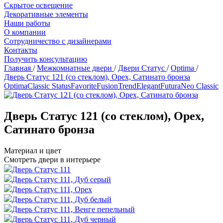
Скрытое освещение
Декоративные элементы
Наши работы
О компании
Сотрудничество с дизайнерами
Контакты
Получить консультацию
Главная
/
Межкомнатные двери
/
Двери Статус
/
Optima
/
Дверь Статус 121 (со стеклом), Орех, Сатинато бронза
Optima
Classic Status
Favorite
Fusion
Trend
Elegant
Futura
Neo Classic
Дверь Статус 121 (со стеклом), Орех,
Сатинато бронза
Материал и цвет
Смотреть двери в интерьере
Дверь Статус 111
Дверь Статус 111, Дуб серый
Дверь Статус 111, Орех
Дверь Статус 111, Дуб белый
Дверь Статус 111, Венге пепельный
Дверь Статус 111, Дуб черный