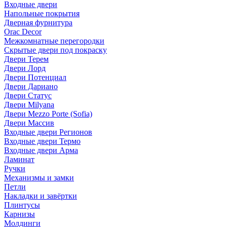
Входные двери
Напольные покрытия
Дверная фурнитура
Orac Decor
Межкомнатные перегородки
Скрытые двери под покраскy
Двери Терем
Двери Лорд
Двери Потенциал
Двери Дариано
Двери Статус
Двери Milyana
Двери Mezzo Porte (Sofia)
Двери Массив
Входные двери Регионов
Входные двери Термо
Входные двери Арма
Ламинат
Ручки
Механизмы и замки
Петли
Накладки и завёртки
Плинтусы
Карнизы
Молдинги