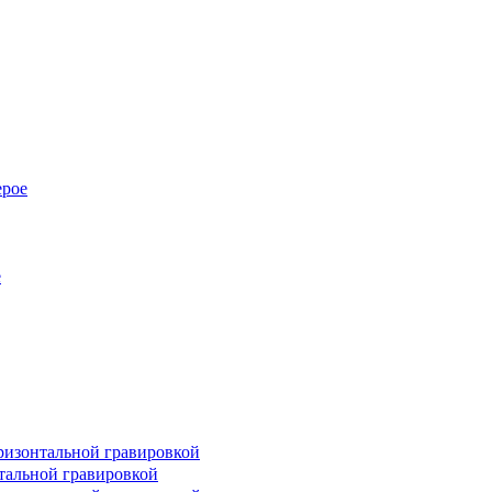
ерое
е
оризонтальной гравировкой
нтальной гравировкой