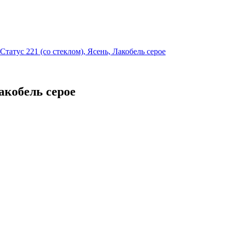
Статус 221 (со стеклом), Ясень, Лакобель серое
Лакобель серое