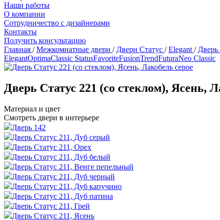
Наши работы
О компании
Сотрудничество с дизайнерами
Контакты
Получить консультацию
Главная
/
Межкомнатные двери
/
Двери Статус
/
Elegant
/
Дверь 
Elegant
Optima
Classic Status
Favorite
Fusion
Trend
Futura
Neo Classic
Дверь Статус 221 (со стеклом), Ясень, 
Материал и цвет
Смотреть двери в интерьере
Дверь 142
Дверь Статус 211, Дуб серый
Дверь Статус 211, Орех
Дверь Статус 211, Дуб белый
Дверь Статус 211, Венге пепельный
Дверь Статус 211, Дуб черный
Дверь Статус 211, Дуб капучино
Дверь Статус 211, Дуб патина
Дверь Статус 211, Грей
Дверь Статус 211, Ясень