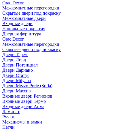
Orac Decor
Межкомнатные перегородки
Скрытые двери под покраскy
Межкомнатные двери
Входные двери
Напольные покрытия
Дверная фурнитура
Orac Decor
Межкомнатные перегородки
Скрытые двери под покраскy
Двери Терем
Двери Лорд
Двери Потенциал
Двери Дариано
Двери Статус
Двери Milyana
Двери Mezzo Porte (Sofia)
Двери Массив
Входные двери Регионов
Входные двери Термо
Входные двери Арма
Ламинат
Ручки
Механизмы и замки
Петли