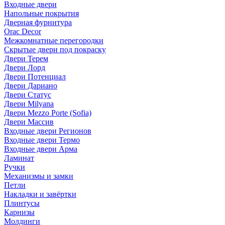
Входные двери
Напольные покрытия
Дверная фурнитура
Orac Decor
Межкомнатные перегородки
Скрытые двери под покраскy
Двери Терем
Двери Лорд
Двери Потенциал
Двери Дариано
Двери Статус
Двери Milyana
Двери Mezzo Porte (Sofia)
Двери Массив
Входные двери Регионов
Входные двери Термо
Входные двери Арма
Ламинат
Ручки
Механизмы и замки
Петли
Накладки и завёртки
Плинтусы
Карнизы
Молдинги