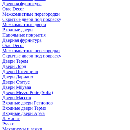
Дверная фурнитура
Orac Decor
Межкомнатные перегородки
Скрытые двери под покраскy
Межкомнатные двери
Входные двери
Напольные покрытия
Дверная фурнитура
Orac Decor
Межкомнатные перегородки
Скрытые двери под покраскy
Двери Терем
Двери Лорд
Двери Потенциал
Двери Дариано
Двери Статус
Двери Milyana
Двери Mezzo Porte (Sofia)
Двери Массив
Входные двери Регионов
Входные двери Термо
Входные двери Арма
Ламинат
Ручки
Механизмы и замки