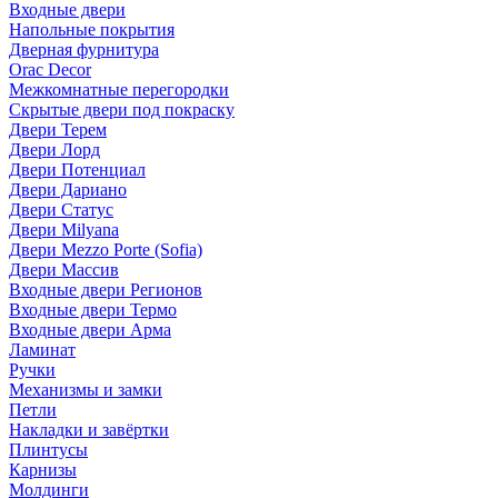
Входные двери
Напольные покрытия
Дверная фурнитура
Orac Decor
Межкомнатные перегородки
Скрытые двери под покраскy
Двери Терем
Двери Лорд
Двери Потенциал
Двери Дариано
Двери Статус
Двери Milyana
Двери Mezzo Porte (Sofia)
Двери Массив
Входные двери Регионов
Входные двери Термо
Входные двери Арма
Ламинат
Ручки
Механизмы и замки
Петли
Накладки и завёртки
Плинтусы
Карнизы
Молдинги