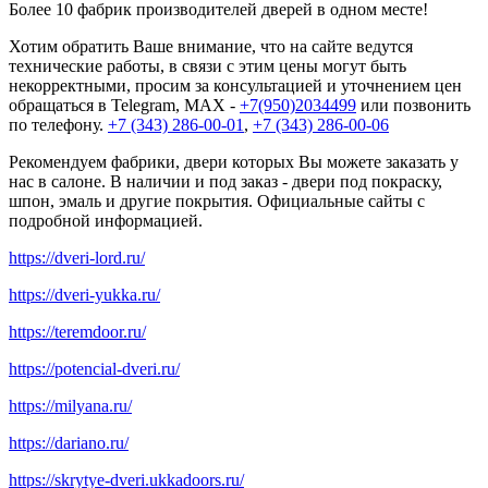
Более 10 фабрик производителей дверей в одном месте!
Хотим обратить Ваше внимание, что на сайте ведутся
технические работы, в связи с этим цены могут быть
некорректными, просим за консультацией и уточнением цен
обращаться в Telegram, MAX -
+7(950)2034499
или позвонить
по телефону.
+7 (343) 286-00-01
,
+7 (343) 286-00-06
Рекомендуем фабрики, двери которых Вы можете заказать у
нас в салоне. В наличии и под заказ - двери под покраску,
шпон, эмаль и другие покрытия. Официальные сайты с
подробной информацией.
https://dveri-lord.ru/
https://dveri-yukka.ru/
https://teremdoor.ru/
https://potencial-dveri.ru/
https://milyana.ru/
https://dariano.ru/
https://skrytye-dveri.ukkadoors.ru/