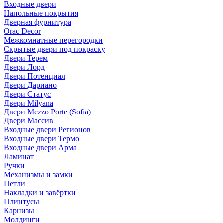
Входные двери
Напольные покрытия
Дверная фурнитура
Orac Decor
Межкомнатные перегородки
Скрытые двери под покраскy
Двери Терем
Двери Лорд
Двери Потенциал
Двери Дариано
Двери Статус
Двери Milyana
Двери Mezzo Porte (Sofia)
Двери Массив
Входные двери Регионов
Входные двери Термо
Входные двери Арма
Ламинат
Ручки
Механизмы и замки
Петли
Накладки и завёртки
Плинтусы
Карнизы
Молдинги