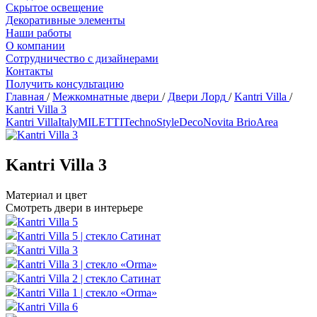
Скрытое освещение
Декоративные элементы
Наши работы
О компании
Сотрудничество с дизайнерами
Контакты
Получить консультацию
Главная
/
Межкомнатные двери
/
Двери Лорд
/
Kantri Villa
/
Kantri Villa 3
Kantri Villa
Italy
MILETTI
Techno
Style
Deco
Novita Brio
Area
Kantri Villa 3
Материал и цвет
Смотреть двери в интерьере
Kantri Villa 5
Kantri Villa 5 | стекло Сатинат
Kantri Villa 3
Kantri Villa 3 | стекло «Orma»
Kantri Villa 2 | стекло Сатинат
Kantri Villa 1 | стекло «Orma»
Kantri Villa 6