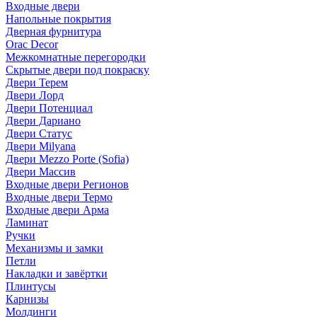
Входные двери
Напольные покрытия
Дверная фурнитура
Orac Decor
Межкомнатные перегородки
Скрытые двери под покраскy
Двери Терем
Двери Лорд
Двери Потенциал
Двери Дариано
Двери Статус
Двери Milyana
Двери Mezzo Porte (Sofia)
Двери Массив
Входные двери Регионов
Входные двери Термо
Входные двери Арма
Ламинат
Ручки
Механизмы и замки
Петли
Накладки и завёртки
Плинтусы
Карнизы
Молдинги