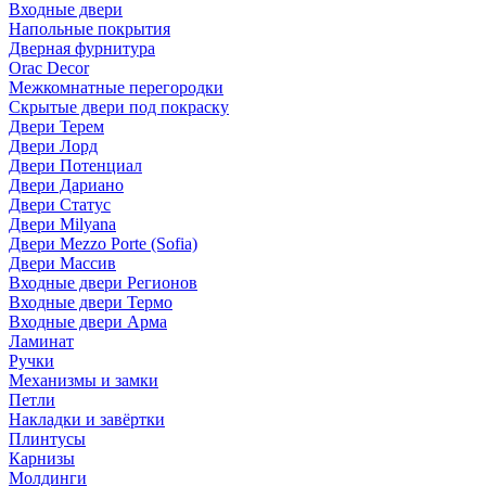
Входные двери
Напольные покрытия
Дверная фурнитура
Orac Decor
Межкомнатные перегородки
Скрытые двери под покраскy
Двери Терем
Двери Лорд
Двери Потенциал
Двери Дариано
Двери Статус
Двери Milyana
Двери Mezzo Porte (Sofia)
Двери Массив
Входные двери Регионов
Входные двери Термо
Входные двери Арма
Ламинат
Ручки
Механизмы и замки
Петли
Накладки и завёртки
Плинтусы
Карнизы
Молдинги