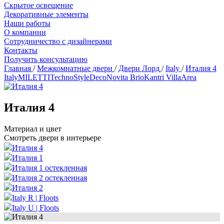
Скрытое освещение
Декоративные элементы
Наши работы
О компании
Сотрудничество с дизайнерами
Контакты
Получить консультацию
Главная
/
Межкомнатные двери
/
Двери Лорд
/
Italy
/
Италия 4
Italy
MILETTI
Techno
Style
Deco
Novita Brio
Kantri Villa
Area
Италия 4
Материал и цвет
Смотреть двери в интерьере
Италия 4
Италия 1
Италия 1 остекленная
Италия 2 остекленная
Италия 2
Italy R | Floots
Italy U | Floots