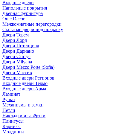
Входные двери
Напольные покрытия
Дверная фурнитура
Orac Decor
Межкомнатные перегородки
Скрытые двери под покраскy
Двери Терем
Двери Лорд
Двери Потенциал
Двери Дариано
Двери Статус
Двери Milyana
Двери Mezzo Porte (Sofia)
Двери Массив
Входные двери Регионов
Входные двери Термо
Входные двери Арма
Ламинат
Ручки
Механизмы и замки
Петли
Накладки и завёртки
Плинтусы
Карнизы
Молдинги