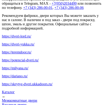
обращаться в Telegram, MAX -
+7(950)2034499
или позвонить
по телефону.
+7 (343) 286-00-01
,
+7 (343) 286-00-06
Рекомендуем фабрики, двери которых Вы можете заказать у
нас в салоне. В наличии и под заказ - двери под покраску,
шпон, эмаль и другие покрытия. Официальные сайты с
подробной информацией.
https://dveri-lord.ru/
https://dveri-yukka.ru/
https://teremdoor.ru/
https://potencial-dveri.ru/
https://milyana.ru/
https://dariano.ru/
https://skrytye-dveri.ukkadoors.ru/
Каталог
←
Межкомнатные двери
Входные двери