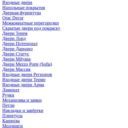
Входные двери
Напольные покрытия
Дверная фурнитура
Orac Decor
Межкомнатные перегородки
Скрытые двери под покраскy
Двери Терем
Двери Лорд
Двери Потенциал
Двери Дариано
Двери Статус
Двери Milyana
Двери Mezzo Porte (Sofia)
Двери Массив
Входные двери Регионов
Входные двери Термо
Входные двери Арма
Ламинат
Ручки
Механизмы и замки
Петли
Накладки и завёртки
Плинтусы
Карнизы
Молдинги