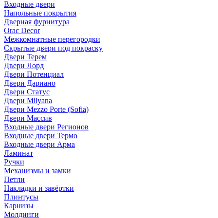
Входные двери
Напольные покрытия
Дверная фурнитура
Orac Decor
Межкомнатные перегородки
Скрытые двери под покраскy
Двери Терем
Двери Лорд
Двери Потенциал
Двери Дариано
Двери Статус
Двери Milyana
Двери Mezzo Porte (Sofia)
Двери Массив
Входные двери Регионов
Входные двери Термо
Входные двери Арма
Ламинат
Ручки
Механизмы и замки
Петли
Накладки и завёртки
Плинтусы
Карнизы
Молдинги