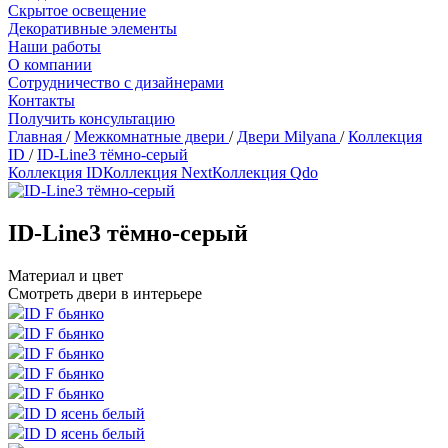
Скрытое освещение
Декоративные элементы
Наши работы
О компании
Сотрудничество с дизайнерами
Контакты
Получить консультацию
Главная
/
Межкомнатные двери
/
Двери Milyana
/
Коллекция
ID
/
ID-Line3 тёмно-серый
Коллекция ID
Коллекция Next
Коллекция Qdo
ID-Line3 тёмно-серый
Материал и цвет
Смотреть двери в интерьере
ID F бьянко
ID F бьянко
ID F бьянко
ID F бьянко
ID F бьянко
ID D ясень белый
ID D ясень белый