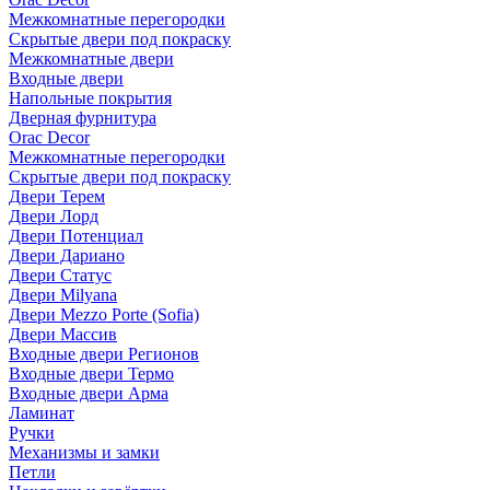
Межкомнатные перегородки
Скрытые двери под покраскy
Межкомнатные двери
Входные двери
Напольные покрытия
Дверная фурнитура
Orac Decor
Межкомнатные перегородки
Скрытые двери под покраскy
Двери Терем
Двери Лорд
Двери Потенциал
Двери Дариано
Двери Статус
Двери Milyana
Двери Mezzo Porte (Sofia)
Двери Массив
Входные двери Регионов
Входные двери Термо
Входные двери Арма
Ламинат
Ручки
Механизмы и замки
Петли