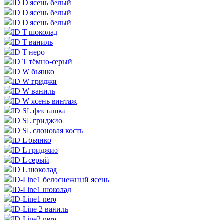
ID D ясень белый
ID D ясень белый
ID D ясень белый
ID T шоколад
ID T ваниль
ID T неро
ID T тёмно-серый
ID W бьянко
ID W гриджи
ID W ваниль
ID W ясень винтаж
ID SL фисташка
ID SL гриджио
ID SL слоновая кость
ID L бьянко
ID L гриджио
ID L серый
ID L шоколад
ID-Line1 белоснежный ясень
ID-Line1 шоколад
ID-Line1 nero
ID-Line 2 ваниль
ID-Line2 nero