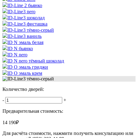
ID-Line 2 бьянко
ID-Line3 nero
ID-Line3 шоколад
ID-Line3 фисташка
ID-Line3 тёмно-серый
ID-Line3 ваниль
ID N эмаль белая
ID N бьянко
ID N nero
ID N nero тёмный шоколад
ID O эмаль гриджи
ID O эмаль крем
Количество дверей:
-
+
Предварительная стоимость:
14 190
₽
Для расчёта стоимости, нажмити получить консультацию или