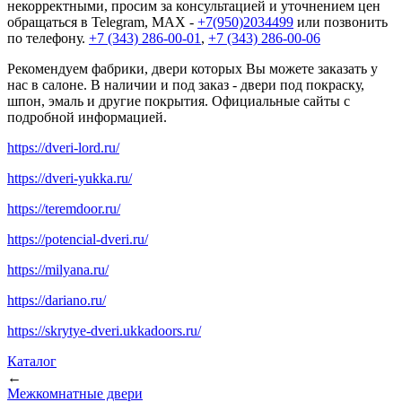
некорректными, просим за консультацией и уточнением цен
обращаться в Telegram, MAX -
+7(950)2034499
или позвонить
по телефону.
+7 (343) 286-00-01
,
+7 (343) 286-00-06
Рекомендуем фабрики, двери которых Вы можете заказать у
нас в салоне. В наличии и под заказ - двери под покраску,
шпон, эмаль и другие покрытия. Официальные сайты с
подробной информацией.
https://dveri-lord.ru/
https://dveri-yukka.ru/
https://teremdoor.ru/
https://potencial-dveri.ru/
https://milyana.ru/
https://dariano.ru/
https://skrytye-dveri.ukkadoors.ru/
Каталог
←
Межкомнатные двери