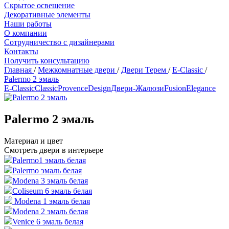
Скрытое освещение
Декоративные элементы
Наши работы
О компании
Сотрудничество с дизайнерами
Контакты
Получить консультацию
Главная
/
Межкомнатные двери
/
Двери Терем
/
Е-Classic
/
Palermo 2 эмаль
Е-Classic
Classic
Provence
Design
Двери-Жалюзи
Fusion
Elegance
Palermo 2 эмаль
Материал и цвет
Смотреть двери в интерьере
Palermo1 эмаль белая
Palermo эмаль белая
Modena 3 эмаль белая
Coliseum 6 эмаль белая
Modena 1 эмаль белая
Modena 2 эмаль белая
Venice 6 эмаль белая