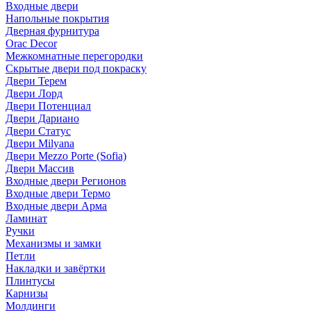
Входные двери
Напольные покрытия
Дверная фурнитура
Orac Decor
Межкомнатные перегородки
Скрытые двери под покраскy
Двери Терем
Двери Лорд
Двери Потенциал
Двери Дариано
Двери Статус
Двери Milyana
Двери Mezzo Porte (Sofia)
Двери Массив
Входные двери Регионов
Входные двери Термо
Входные двери Арма
Ламинат
Ручки
Механизмы и замки
Петли
Накладки и завёртки
Плинтусы
Карнизы
Молдинги