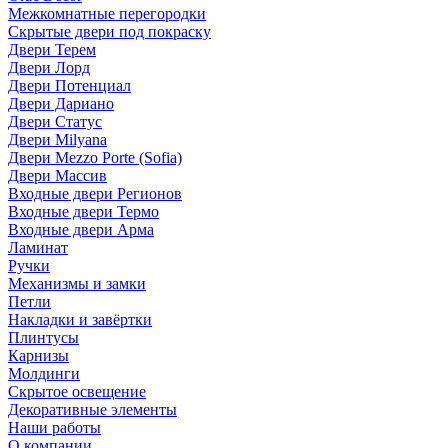
Межкомнатные перегородки
Скрытые двери под покраскy
Двери Терем
Двери Лорд
Двери Потенциал
Двери Дариано
Двери Статус
Двери Milyana
Двери Mezzo Porte (Sofia)
Двери Массив
Входные двери Регионов
Входные двери Термо
Входные двери Арма
Ламинат
Ручки
Механизмы и замки
Петли
Накладки и завёртки
Плинтусы
Карнизы
Молдинги
Скрытое освещение
Декоративные элементы
Наши работы
О компании