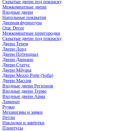
Скрытые двери под покраскy
Межкомнатные двери
Входные двери
Напольные покрытия
Дверная фурнитура
Orac Decor
Межкомнатные перегородки
Скрытые двери под покраскy
Двери Терем
Двери Лорд
Двери Потенциал
Двери Дариано
Двери Статус
Двери Milyana
Двери Mezzo Porte (Sofia)
Двери Массив
Входные двери Регионов
Входные двери Термо
Входные двери Арма
Ламинат
Ручки
Механизмы и замки
Петли
Накладки и завёртки
Плинтусы