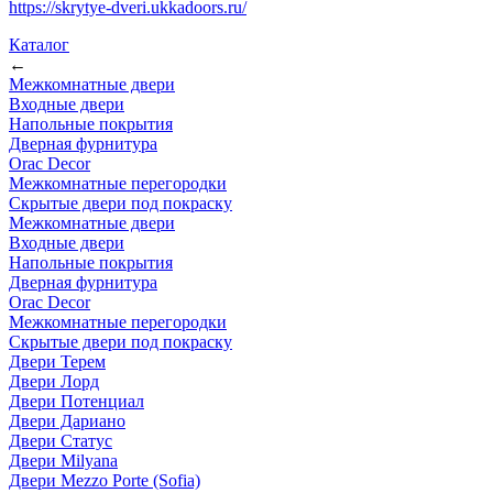
https://skrytye-dveri.ukkadoors.ru/
Каталог
←
Межкомнатные двери
Входные двери
Напольные покрытия
Дверная фурнитура
Orac Decor
Межкомнатные перегородки
Скрытые двери под покраскy
Межкомнатные двери
Входные двери
Напольные покрытия
Дверная фурнитура
Orac Decor
Межкомнатные перегородки
Скрытые двери под покраскy
Двери Терем
Двери Лорд
Двери Потенциал
Двери Дариано
Двери Статус
Двери Milyana
Двери Mezzo Porte (Sofia)