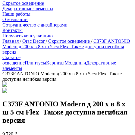
Скрытое освещение
Декоративные элементы
Наши работы
О компании
Сотрудничество с дизайнерами
Контакты
Получить консультацию
Главная
/
Orac Decor
/
Скрытое освещение
/
C373F ANTONIO
Modern д 200 x в 8 x ш 5 см Flex ‎ Также доступна негибкая
версия
Скрытое
освещение
Плинтусы
Карнизы
Молдинги
Декоративные
элементы
C373F ANTONIO Modern д 200 x в 8 x ш 5 см Flex ‎ Также
доступна негибкая версия
C373F ANTONIO Modern д 200 x в 8 x
ш 5 см Flex ‎ Также доступна негибкая
версия
9 720 ₽