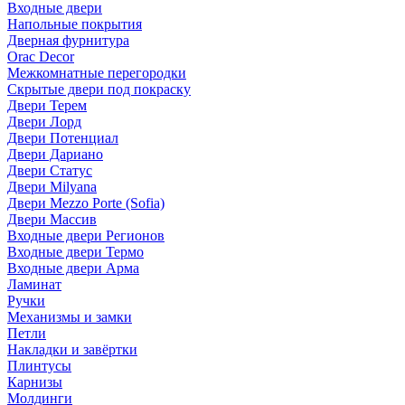
Входные двери
Напольные покрытия
Дверная фурнитура
Orac Decor
Межкомнатные перегородки
Скрытые двери под покраскy
Двери Терем
Двери Лорд
Двери Потенциал
Двери Дариано
Двери Статус
Двери Milyana
Двери Mezzo Porte (Sofia)
Двери Массив
Входные двери Регионов
Входные двери Термо
Входные двери Арма
Ламинат
Ручки
Механизмы и замки
Петли
Накладки и завёртки
Плинтусы
Карнизы
Молдинги