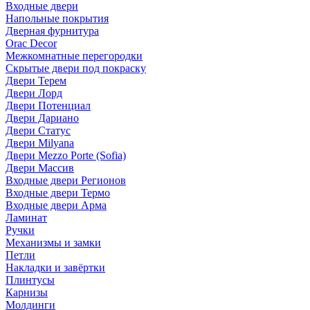
Входные двери
Напольные покрытия
Дверная фурнитура
Orac Decor
Межкомнатные перегородки
Скрытые двери под покраскy
Двери Терем
Двери Лорд
Двери Потенциал
Двери Дариано
Двери Статус
Двери Milyana
Двери Mezzo Porte (Sofia)
Двери Массив
Входные двери Регионов
Входные двери Термо
Входные двери Арма
Ламинат
Ручки
Механизмы и замки
Петли
Накладки и завёртки
Плинтусы
Карнизы
Молдинги