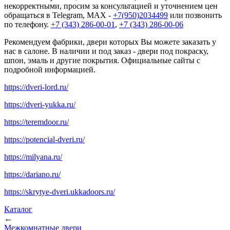
некорректными, просим за консультацией и уточнением цен
обращаться в Telegram, MAX -
+7(950)2034499
или позвонить
по телефону.
+7 (343) 286-00-01
,
+7 (343) 286-00-06
Рекомендуем фабрики, двери которых Вы можете заказать у
нас в салоне. В наличии и под заказ - двери под покраску,
шпон, эмаль и другие покрытия. Официальные сайты с
подробной информацией.
https://dveri-lord.ru/
https://dveri-yukka.ru/
https://teremdoor.ru/
https://potencial-dveri.ru/
https://milyana.ru/
https://dariano.ru/
https://skrytye-dveri.ukkadoors.ru/
Каталог
←
Межкомнатные двери