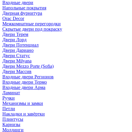
Входные двери
Напольные покрытия
Дверная фурнитура
Orac Decor
Межкомнатные перегородки
Скрытые двери под покраскy
Двери Терем
Двери Лорд
Двери Потенциал
Двери Дариано
Двери Статус
Двери Milyana
Двери Mezzo Porte (Sofia)
Двери Массив
Входные двери Регионов
Входные двери Термо
Входные двери Арма
Ламинат
Ручки
Механизмы и замки
Петли
Накладки и завёртки
Плинтусы
Карнизы
Молдинги