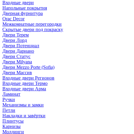
Входные двери
Напольные покрытия
Дверная фурнитура
Orac Decor
Межкомнатные перегородки
Скрытые двери под покраскy
Двери Терем
Двери Лорд
Двери Потенциал
Двери Дариано
Двери Статус
Двери Milyana
Двери Mezzo Porte (Sofia)
Двери Массив
Входные двери Регионов
Входные двери Термо
Входные двери Арма
Ламинат
Ручки
Механизмы и замки
Петли
Накладки и завёртки
Плинтусы
Карнизы
Молдинги