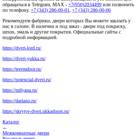
обращаться в Telegram, MAX -
+7(950)2034499
или позвонить
по телефону.
+7 (343) 286-00-01
,
+7 (343) 286-00-06
Рекомендуем фабрики, двери которых Вы можете заказать у
нас в салоне. В наличии и под заказ - двери под покраску,
шпон, эмаль и другие покрытия. Официальные сайты с
подробной информацией.
https://dveri-lord.ru/
https://dveri-yukka.ru/
https://teremdoor.ru/
https://potencial-dveri.ru/
https://milyana.ru/
https://dariano.ru/
https://skrytye-dveri.ukkadoors.ru/
Каталог
←
Межкомнатные двери
Входные двери