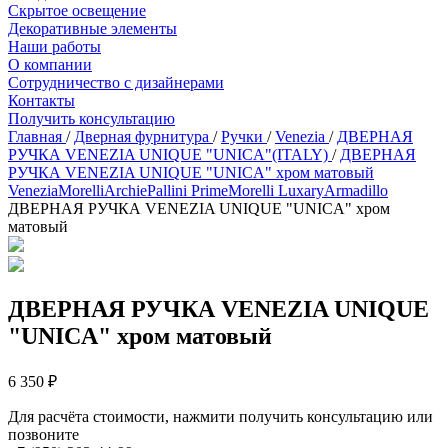
Скрытое освещение
Декоративные элементы
Наши работы
О компании
Сотрудничество с дизайнерами
Контакты
Получить консультацию
Главная
/
Дверная фурнитура
/
Ручки
/
Venezia
/
ДВЕРНАЯ
РУЧКА VENEZIA UNIQUE "UNICA"(ITALY)
/
ДВЕРНАЯ
РУЧКА VENEZIA UNIQUE "UNICA" хром матовый
Venezia
Morelli
Archie
Pallini Prime
Morelli Luxary
Armadillo
ДВЕРНАЯ РУЧКА VENEZIA UNIQUE "UNICA" хром
матовый
ДВЕРНАЯ РУЧКА VENEZIA UNIQUE
"UNICA" хром матовый
6 350 ₽
Для расчёта стоимости, нажмити получить консультацию или
позвоните