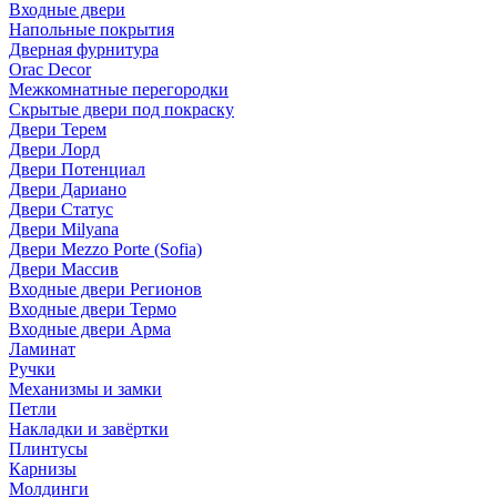
Входные двери
Напольные покрытия
Дверная фурнитура
Orac Decor
Межкомнатные перегородки
Скрытые двери под покраскy
Двери Терем
Двери Лорд
Двери Потенциал
Двери Дариано
Двери Статус
Двери Milyana
Двери Mezzo Porte (Sofia)
Двери Массив
Входные двери Регионов
Входные двери Термо
Входные двери Арма
Ламинат
Ручки
Механизмы и замки
Петли
Накладки и завёртки
Плинтусы
Карнизы
Молдинги