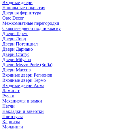
Входные двери
Напольные покрытия
Дверная фурнитура
Orac Decor
Межкомнатные перегородки
Скрытые двери под покраскy
Двери Терем
Двери Лорд
Двери Потенциал
Двери Дариано
Двери Статус
Двери Milyana
Двери Mezzo Porte (Sofia)
Двери Массив
Входные двери Регионов
Входные двери Термо
Входные двери Арма
Ламинат
Ручки
Механизмы и замки
Петли
Накладки и завёртки
Плинтусы
Карнизы
Молдинги