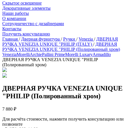
Скрытое освещение
Декоративные элементы
Наши работы
О компании
Сотрудничество с дизайнерами
Контакты
Получить консультацию
Главная
/
Дверная фурнитура
/
Ручки
/
Venezia
/
ДВЕРНАЯ
РУЧКА VENEZIA UNIQUE "PHILIP (ITALY)
/
ДВЕРНАЯ
РУЧКА VENEZIA UNIQUE "PHILIP (Полированный хром)
Venezia
Morelli
Archie
Pallini Prime
Morelli Luxary
Armadillo
ДВЕРНАЯ РУЧКА VENEZIA UNIQUE "PHILIP
(Полированный хром)
ДВЕРНАЯ РУЧКА VENEZIA UNIQUE
"PHILIP (Полированный хром)
7 880 ₽
Для расчёта стоимости, нажмити получить консультацию или
позвоните