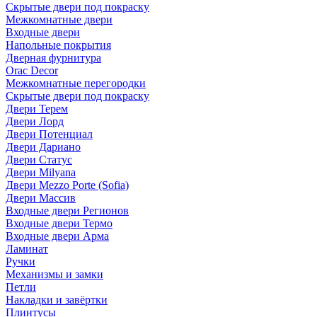
Скрытые двери под покраскy
Межкомнатные двери
Входные двери
Напольные покрытия
Дверная фурнитура
Orac Decor
Межкомнатные перегородки
Скрытые двери под покраскy
Двери Терем
Двери Лорд
Двери Потенциал
Двери Дариано
Двери Статус
Двери Milyana
Двери Mezzo Porte (Sofia)
Двери Массив
Входные двери Регионов
Входные двери Термо
Входные двери Арма
Ламинат
Ручки
Механизмы и замки
Петли
Накладки и завёртки
Плинтусы