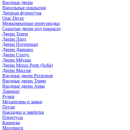
Входные двери
Напольные покрытия
Дверная фурнитура
Orac Decor
Межкомнатные перегородки
Скрытые двери под покраскy
Двери Терем
Двери Лорд
Двери Потенциал
Двери Дариано
Двери Статус
Двери Milyana
Двери Mezzo Porte (Sofia)
Двери Массив
Входные двери Регионов
Входные двери Термо
Входные двери Арма
Ламинат
Ручки
Механизмы и замки
Петли
Накладки и завёртки
Плинтусы
Карнизы
Молдинги