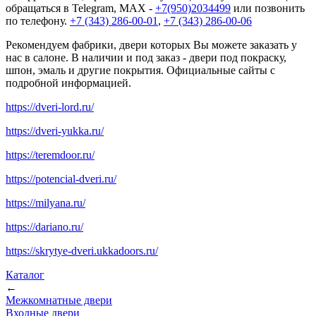
обращаться в Telegram, MAX -
+7(950)2034499
или позвонить
по телефону.
+7 (343) 286-00-01
,
+7 (343) 286-00-06
Рекомендуем фабрики, двери которых Вы можете заказать у
нас в салоне. В наличии и под заказ - двери под покраску,
шпон, эмаль и другие покрытия. Официальные сайты с
подробной информацией.
https://dveri-lord.ru/
https://dveri-yukka.ru/
https://teremdoor.ru/
https://potencial-dveri.ru/
https://milyana.ru/
https://dariano.ru/
https://skrytye-dveri.ukkadoors.ru/
Каталог
←
Межкомнатные двери
Входные двери