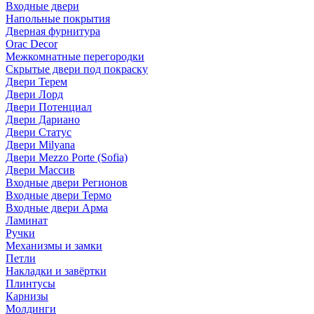
Входные двери
Напольные покрытия
Дверная фурнитура
Orac Decor
Межкомнатные перегородки
Скрытые двери под покраскy
Двери Терем
Двери Лорд
Двери Потенциал
Двери Дариано
Двери Статус
Двери Milyana
Двери Mezzo Porte (Sofia)
Двери Массив
Входные двери Регионов
Входные двери Термо
Входные двери Арма
Ламинат
Ручки
Механизмы и замки
Петли
Накладки и завёртки
Плинтусы
Карнизы
Молдинги