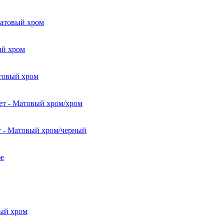
атовый хром
й хром
овый хром
- Матовый хром/хром
 Матовый хром/черный
е
ый хром