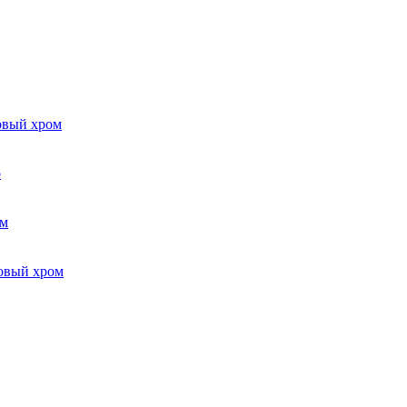
вый хром
о
ом
овый хром