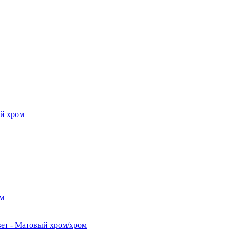
й хром
м
 - Матовый хром/хром