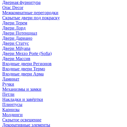
Дверная фурнитура
Orac Decor
Межкомнатные перегородки
Скрытые двери под покраскy
Двери Терем
Двери Лорд
Двери Потенциал
Двери Дариано
Двери Статус
Двери Milyana
Двери Mezzo Porte (Sofia)
Двери Массив
Входные двери Регионов
Входные двери Термо
Входные двери Арма
Ламинат
Ручки
Механизмы и замки
Петли
Накладки и завёртки
Плинтусы
Карнизы
Молдинги
Скрытое освещение
Декоративные элементы