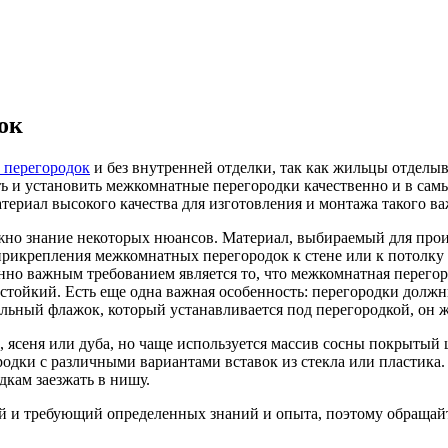
ок
 перегородок
и без внутренней отделки, так как жильцы отделы
 и установить межкомнатные перегородки качественно и в сам
ериал высокого качества для изготовления и монтажа такого ва
но знание некоторых нюансов. Материал, выбираемый для прои
прикрепления межкомнатных перегородок к стене или к потолку
нно важным требованием является то, что межкомнатная перего
стойкий. Есть еще одна важная особенность: перегородки должн
альный флажок, который устанавливается под перегородкой, он 
 ясеня или дуба, но чаще используется массив сосны покрытый
дки с различными вариантами вставок из стекла или пластика.
дкам заезжать в нишу.
 и требующий определенных знаний и опыта, поэтому обращайт